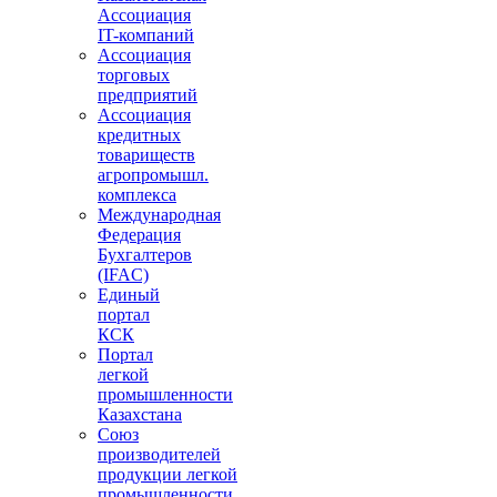
Ассоциация
IT-компаний
Ассоциация
торговых
предприятий
Ассоциация
кредитных
товариществ
агропромышл.
комплекса
Международная
Федерация
Бухгалтеров
(IFAC)
Единый
портал
КСК
Портал
легкой
промышленности
Казахстана
Союз
производителей
продукции легкой
промышленности