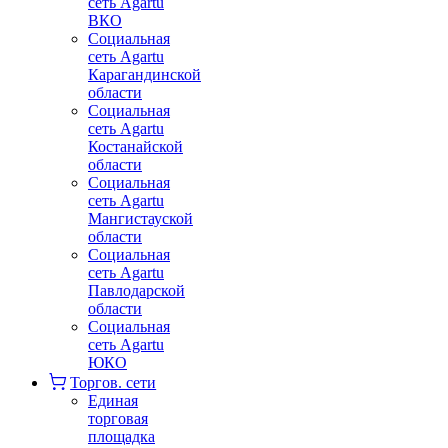
сеть Agartu
ВКО
Социальная
сеть Agartu
Карагандинской
области
Социальная
сеть Agartu
Костанайской
области
Социальная
сеть Agartu
Мангистауской
области
Социальная
сеть Agartu
Павлодарской
области
Социальная
сеть Agartu
ЮКО
Торгов. сети
Единая
торговая
площадка