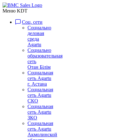
Меню KDT
Соц. сети
Социально
деловая
среда
Agartu
Социально
образовательная
сеть
Отан Бiлiм
Социальная
сеть Agartu
г. Астана
Социальная
сеть Agartu
СКО
Социальная
сеть Agartu
ЗКО
Социальная
сеть Agartu
Акмолинской