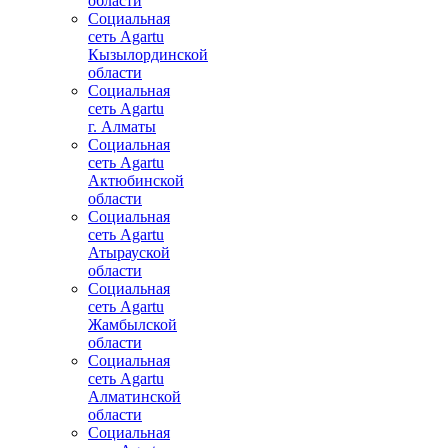
области
Социальная
сеть Agartu
Кызылординской
области
Социальная
сеть Agartu
г. Алматы
Социальная
сеть Agartu
Актюбинской
области
Социальная
сеть Agartu
Атырауской
области
Социальная
сеть Agartu
Жамбылской
области
Социальная
сеть Agartu
Алматинской
области
Социальная