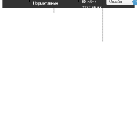
Онлайн
68 56+7
Нормативные
7172 55 68
документы
56
+7 7172 55
74 23+7
7172 55 74
23