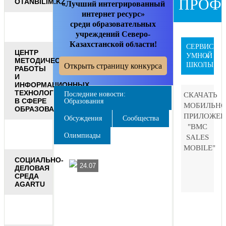
ПРОФ
OTANBILIM.KZ
«Лучший интегрированный
интернет ресурс»
среди образовательных
учреждений Северо-
Казахстанской области!
СЕРВИСЫ
ЦЕНТР
УМНОЙ
V
МЕТОДИЧЕСКОЙ
ШКОЛЫ!
Открыть страницу конкурса
РАБОТЫ
И
ИНФОРМАЦИОННЫХ
ТЕХНОЛОГИЙ
Последние новости:
СКАЧАТЬ
В СФЕРЕ
Образования
МОБИЛЬНО
ОБРАЗОВАНИЯ
ПРИЛОЖЕН
Обсуждения
Сообщества
"BMC
Олимпиады
SALES
MOBILE"
СОЦИАЛЬНО-
Уважаемые
24.07
ДЕЛОВАЯ
коллеги,
СРЕДА
родители
AGARTU
и
ученики!